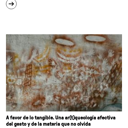
sobre
"Bailando
entre
campos
de
colores"
A favor de lo tangible. Una ar(t)queología afectiva
del gesto y de la materia que no olvida