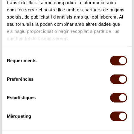
trànsit del lloc. També compartim la informació sobre
com feu servir el nostre lloc amb els partners de mitjans
17 de enero de 2026 a las 17 h
socials, de publicitat i d'anàlisis amb qui col·laborem. Al
Performance a través del canto y el movimiento, a cargo de
seu torn, ells la poden combinar amb altres dades que
Itxaso Corral Arrieta en el marco de la exposición Miró y los
els hàgiu proporcionat o hagin recopilat a partir de l'ús
Estados Unidos.
que heu fet dels seus serveis.
sobre
"Los
Selecció
intersticios,
Requeriments
de
allá
consentiment
donde
se
Preferències
canta"
Estadístiques
Màrqueting