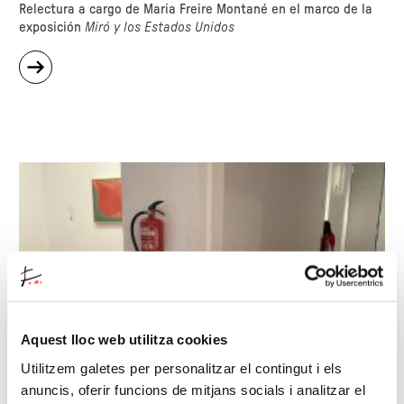
Relectura a cargo de Maria Freire Montané en el marco de la
exposición
Miró y los Estados Unidos
sobre
"Meandros
de
agelenas
se
vuelven
escaleras
seguras"
Aquest lloc web utilitza cookies
Utilitzem galetes per personalitzar el contingut i els
anuncis, oferir funcions de mitjans socials i analitzar el
Los intersticios, allá donde se canta