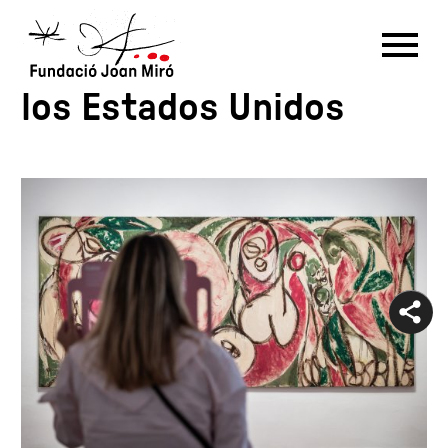
Relecturas sobre Miró y
los Estados Unidos
RU
DE
FR
EN
ES
CAT
PT
NL
IT
中文
한국어
日本語