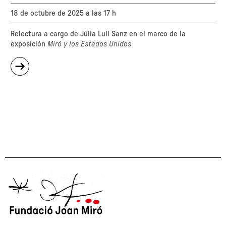
18 de octubre de 2025 a las 17 h
Relectura a cargo de Júlia Lull Sanz en el marco de la
exposición
Miró y los Estados Unidos
sobre
"A
favor
de
lo
tangible.
Una
ar(t)queología
afectiva
del
gesto
y
de
la
materia
que
no