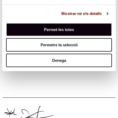
Coincidiendo con la exposición
No me oyes
de la
artista india Nalini Malani, la muestra indaga en el
Mostrar-ne els detalls
espíritu que prevalecía en Cataluña en el momento en
que se producía la virulenta partición de la India que
siguió a la independencia del Imperio británico.
Permet-les totes
Permetre la selecció
Denega