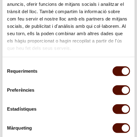
anuncis, oferir funcions de mitjans socials i analitzar el
trànsit del lloc. També compartim la informació sobre
com feu servir el nostre lloc amb els partners de mitjans
socials, de publicitat i d'anàlisis amb qui col·laborem. Al
seu torn, ells la poden combinar amb altres dades que
els hàgiu proporcionat o hagin recopilat a partir de l'ús
que heu fet dels seus serveis.
La Fundació Joan Miró presenta la muestra
Selecció
Requeriments
fotográfica
1946-1947 Barcelona - Mont-roig -
de
consentiment
Karachi
Preferències
Recién terminada la segunda guerra mundial y una
década después del inicio de la guerra civil española,
Estadístiques
las imágenes de Joaquim Gomis captan el choque
postraumático y la lenta reconstrucción en los
escenarios vitales que compartía con Joan Miró.
Màrqueting