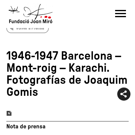
Volver a Prensa
RU
DE
FR
EN
ES
CAT
1946-1947 Barcelona –
PT
NL
IT
中文
한국어
日本語
Mont-roig – Karachi.
Fotografías de Joaquim
Gomis
Nota de prensa