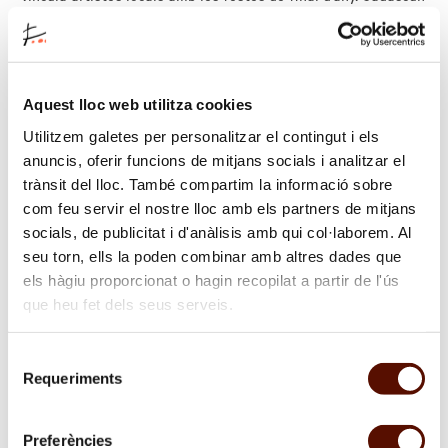
d’ells en fa la seva interpretació i realitza un projecte
específic per a l’ocasió.
sobre
"Nadala
Aquest lloc web utilitza cookies
2012"
Utilitzem galetes per personalitzar el contingut i els
anuncis, oferir funcions de mitjans socials i analitzar el
Insomnia
trànsit del lloc. També compartim la informació sobre
com feu servir el nostre lloc amb els partners de mitjans
Exposició temporal
socials, de publicitat i d'anàlisis amb qui col·laborem. Al
L’exposició mostra alguns del diferents aspectes del cinema,
seu torn, ells la poden combinar amb altres dades que
entès com a disciplina artística, que han esdevingut motius
els hàgiu proporcionat o hagin recopilat a partir de l'ús
de recerca i exploració per part dels artistes, i aplega obres
que heu fet dels seus serveis.
realitzades des dels anys 60 fins als nostres dies.
sobre
Selecció
"Insomnia"
Requeriments
de
consentiment
Preferències