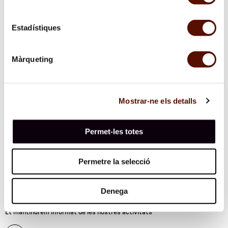
1
9
10
11
Estadístiques
Màrqueting
Mostrar-ne els detalls
Permet-les totes
Permetre la selecció
Denega
Subscriu-te al butlletí
Et mantindrem informat de les nostres activitats