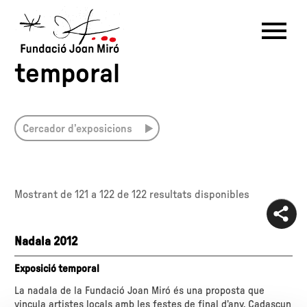
Exposicions - Exposició
temporal
RU
DE
FR
EN
ES
CAT
Cercador d’exposicions
PT
NL
IT
中文
한국어
日本語
Mostrant de
121 a 122
de 122 resultats disponibles
Nadala 2012
Exposició temporal
La nadala de la Fundació Joan Miró és una proposta que
vincula artistes locals amb les festes de final d’any. Cadascun