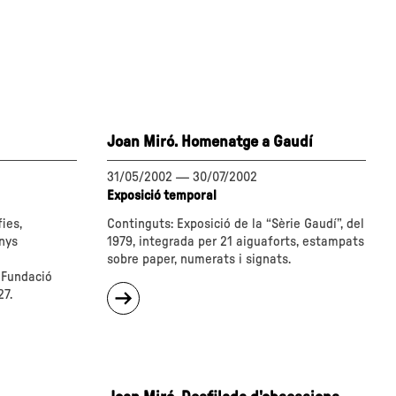
Joan Miró. Homenatge a Gaudí
31/05/2002
—
30/07/2002
Exposició temporal
ies,
Continguts: Exposició de la “Sèrie Gaudí”, del
anys
1979, integrada per 21 aiguaforts, estampats
sobre paper, numerats i signats.
 Fundació
sobre
27.
"Joan
Miró.
Homenatge
a
Gaudí"