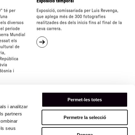
Exposició temporal
" té per
Exposició, comissariada per Luis Revenga,
'una
que aplega més de 300 fotografies
 els diversos
realitzades des dels inicis fins al final de la
 el periode
seva carrera.
uerra Mundial
sobre
essat els
"Català
cultural de
Roca.
ia,
Una
 República
nova
àvia
mirada"
Bòsnia i
Permet-les totes
ls i analitzar
ls partners
Permetre la selecció
11
 combinar
els seus
Denega