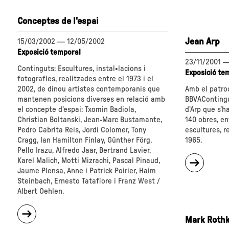
de
la
Conceptes de l'espai
percepc
Jean Arp
15/03/2002
—
12/05/2002
Exposició temporal
23/11/2001
Continguts: Escultures, instal•lacions i
Exposició te
fotografies, realitzades entre el 1973 i el
2002, de dinou artistes contemporanis que
Amb el patroc
mantenen posicions diverses en relació amb
BBVAContingu
el concepte d’espai: Txomin Badiola,
d’Arp que s’h
Christian Boltanski, Jean-Marc Bustamante,
140 obres, ent
Pedro Cabrita Reis, Jordi Colomer, Tony
escultures, r
Cragg, Ian Hamilton Finlay, Günther Förg,
1965.
Pello Irazu, Alfredo Jaar, Bertrand Lavier,
sobre
Karel Malich, Motti Mizrachi, Pascal Pinaud,
"Jean
Jaume Plensa, Anne i Patrick Poirier, Haim
Arp"
Steinbach, Ernesto Tatafiore i Franz West /
Albert Oehlen.
sobre
Mark Roth
"Conceptes