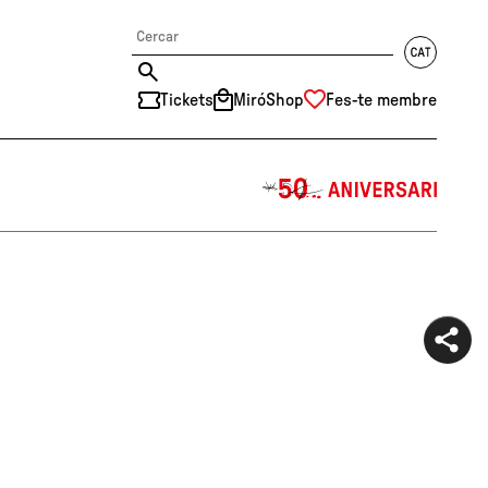
Tickets
MiróShop
Fes-te membre
中文
RU
DE
FR
EN
ES
CAT