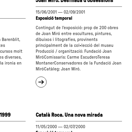
Joan Miró. Desfilada d'obsessions
15/06/2001
—
02/09/2001
Exposició temporal
Contingut de l'exposició: prop de 200 obres
de Joan Miró entre escultures, pintures,
 Barenblit,
dibuixos i litografies, provinents
tes
principalment de la col•lecció del museu
scursos molt
Producció / organització: Fundació Joan
es diverses,
MiróComissaris: Carme EscuderoTeresa
la ironia en
MontanerConservadores de la Fundació Joan
MiróCatàleg: Joan Miró.
sobre
"Joan
Miró.
Desfilada
d'obsessions"
 1999
Català Roca. Una nova mirada
11/05/2000
—
02/07/2000