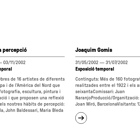
a percepció
Joaquim Gomis
—
03/11/2002
31/05/2002
—
31/07/2002
mporal
Exposició temporal
bres de 16 artistes de diferents
Continguts: Més de 160 fotograf
pa i de l’Amèrica del Nord que
realitzades entre el 1922 i els 
fotografia, escultura, pintura i
seixantaComissari: Juan
ació i que proposen una reflexió
NaranjoProducció/Organització:
 els nostres hàbits de percepció:
Joan Miró, BarcelonaVisitants: 1
a, John Baldessari, Maria Bleda
sobre
"Joaquim
Gomis"