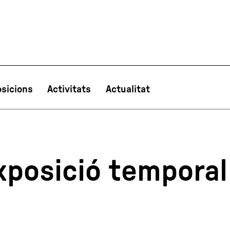
sicions
Activitats
Actualitat
PT
NL
IT
한국어
日本語
xposició temporal