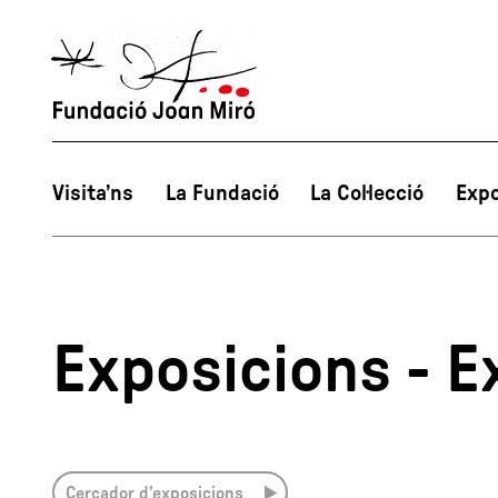
Visita’ns
La Fundació
La Col·lecció
Expo
Exposicions - E
Cercador d’exposicions