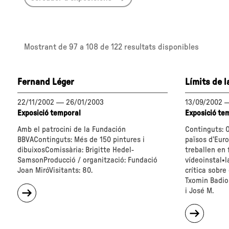
Mostrant de
97 a 108
de 122 resultats disponibles
Fernand Léger
Límits de l
22/11/2002
—
26/01/2003
13/09/2002
Exposició temporal
Exposició te
Amb el patrocini de la Fundación
Continguts: O
BBVAContinguts: Més de 150 pintures i
països d’Euro
dibuixosComissària: Brigitte Hedel-
treballen en 
SamsonProducció / organització: Fundació
vídeoinstal•l
Joan MiróVisitants: 80.
crítica sobre
Txomin Badiol
sobre
i José M.
"Fernand
Léger"
sobre
"Límits