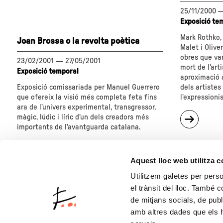
de
l'espai"
25/11/2000
Exposició te
Mark Rothko,
Joan Brossa o la revolta poètica
Malet i Olive
obres que van
23/02/2001
—
27/05/2001
mort de l'arti
Exposició temporal
aproximació a
Exposició comissariada per Manuel Guerrero
dels artistes
que ofereix la visió més completa feta fins
l'expression
ara de l’univers experimental, transgressor,
sobre
màgic, lúdic i líric d’un dels creadors més
"Mark
importants de l’avantguarda catalana.
Rothko
sobre
"Joan
Aquest lloc web utilitza 
Brossa
o
Utilitzem galetes per person
la
el trànsit del lloc. També 
revolta
1
de mitjans socials, de publ
poètica"
amb altres dades que els hà