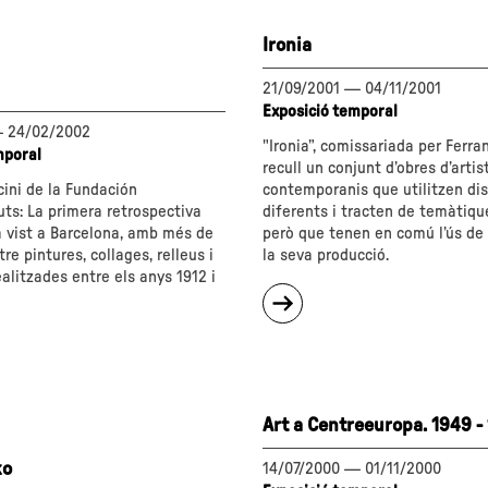
Ironia
ió"
21/09/2001
—
04/11/2001
Exposició temporal
—
24/02/2002
"Ironia”, comissariada per Ferran
mporal
recull un conjunt d’obres d’artis
ini de la Fundación
contemporanis que utilitzen di
ts: La primera retrospectiva
diferents i tracten de temàtiqu
a vist a Barcelona, amb més de
però que tenen en comú l’ús de 
re pintures, collages, relleus i
la seva producció.
ealitzades entre els anys 1912 i
sobre
"Ironia"
Art a Centreeuropa. 1949 -
ko
14/07/2000
—
01/11/2000