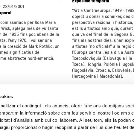
Exposició temporal
—
28/01/2001
"Art a Centreeuropa. 1949 - 1999
mporal
objectiu donar a conèixer, des d
 comissariada per Rosa Maria
perspectiva racional i històrica,
r Wick, aplega més de vuitanta
estils artístics amb què, durant
 del 1935 fins poc abans de la
que va del final de la Segona G
sta, l'any 1970, i vol ser una
fins als nostres dies, s'han expr
 la creació de Mark Rothko, un
artistes "no oficials" a la regió 
 més significatius de
l'Europa central, és a dir, a Àustr
isme abstracte nord-americà.
Txecoslovàquia (Eslovàquia i la
Txeca), Hongria, Polònia i Iugosl
(Iugoslàvia, Croàcia, Eslovènia, 
Hercegovina i Macedònia).
"
sobre
"Art
cookies
a
Centreeuropa.
alitzar el contingut i els anuncis, oferir funcions de mitjans socia
1949
compartim la informació sobre com feu servir el nostre lloc amb e
-
5
6
7
8
9
10
icitat i d'anàlisis amb qui col·laborem. Al seu torn, ells la poden
1999"
giu proporcionat o hagin recopilat a partir de l'ús que heu fet d