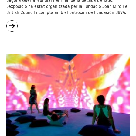
Segona Guerra Mundial i el final de la dècada de 1960.
L’exposició ha estat organitzada per la Fundació Joan Miró i el
British Council i compta amb el patrocini de Fundación BBVA.
sobre
"Let
Us
Face
the
Future.
Art
britànic
1945-
1968"