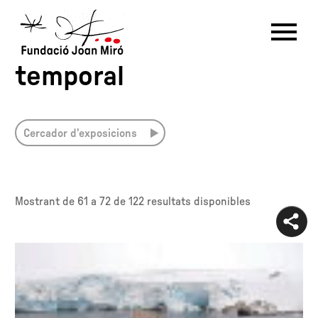
Exposicions - Exposició
temporal
RU
DE
FR
EN
ES
CAT
Cercador d’exposicions
PT
NL
IT
中文
한국어
日本語
Mostrant de
61 a 72
de 122 resultats disponibles