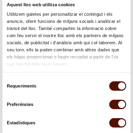
Aquest lloc web utilitza cookies
Utilitzem galetes per personalitzar el contingut i els
anuncis, oferir funcions de mitjans socials i analitzar el
trànsit del lloc. També compartim la informació sobre
com feu servir el nostre lloc amb els partners de mitjans
socials, de publicitat i d'anàlisis amb qui col·laborem. Al
seu torn, ells la poden combinar amb altres dades que
Nadala 2010
els hàgiu proporcionat o hagin recopilat a partir de l'ús
que heu fet dels seus serveis.
02/12/2010
—
09/01/2011
Exposició temporal
Selecció
Abans no canti el gall
Requeriments
de
sobre
consentiment
"Nadala
2010"
Preferències
Estadístiques