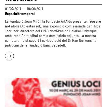
01/07/2011
—
18/09/2011
Exposició temporal
La Fundació Joan Miró i la Fundació ArtAids presenten
You are
not alone (No estàs sol)
, una exposició comissariada per Hilde
Teerlinck, directora del FRAC Nord-Pas de Calais/Dunkerque, i
amb Irene Aristizábal com a comissària adjunta. La mostra
compta amb el suport i col·laboració del Sr. Han Nefkens i el
patrocini de la Fundació Banc Sabadell.
sobre
"You
are
not
alone"