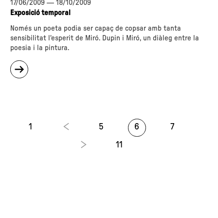
17/06/2009
—
18/10/2009
Exposició temporal
Només un poeta podia ser capaç de copsar amb tanta
sensibilitat l'esperit de Miró. Dupin i Miró, un diàleg entre la
poesia i la pintura.
sobre
"Miró
-
Dupin.
Art
i
poesia"
1
5
6
7
11