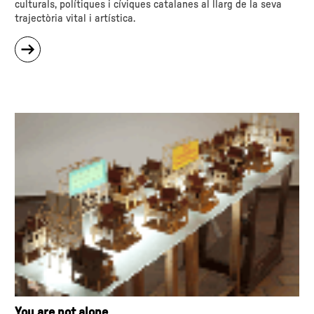
culturals, polítiques i cíviques catalanes al llarg de la seva
trajectòria vital i artística.
sobre
"Joan
Miró.
Cartells
d'un
temps,
d'un
país"
You are not alone