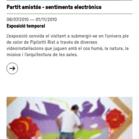
Partit amistós - sentiments electrònics
08/07/2010
—
01/11/2010
Exposició temporal
L’exposició convida el visitant a submergir-se en l’univers ple
de color de Pipilotti Rist a través de diverses
videoinstal·lacions que juguen amb el cos humà, la natura, la
música i l’arquitectura de les sales.
sobre
"Partit
amistós
-
sentiments
electrònics"