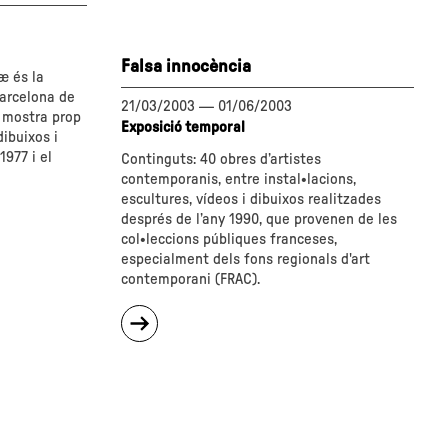
del
fracàs.
El
Falsa innocència
fracàs
æ és la
de
Barcelona de
la
21/03/2003
—
01/06/2003
e mostra prop
bellesa"
Exposició temporal
dibuixos i
1977 i el
Continguts: 40 obres d’artistes
contemporanis, entre instal•lacions,
escultures, vídeos i dibuixos realitzades
després de l’any 1990, que provenen de les
col•leccions públiques franceses,
especialment dels fons regionals d'art
contemporani (FRAC).
sobre
"Falsa
innocència"