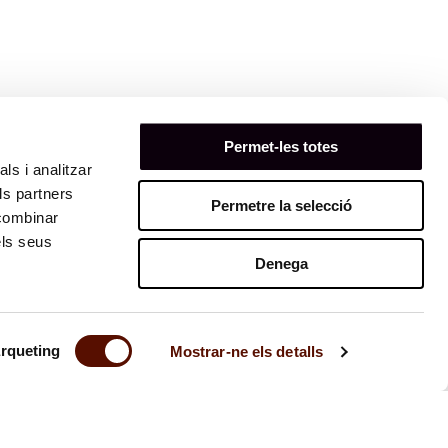
Permet-les totes
ls i analitzar
ls partners
Permetre la selecció
11
 combinar
els seus
Denega
rqueting
Mostrar-ne els detalls
Contacte
Transparència