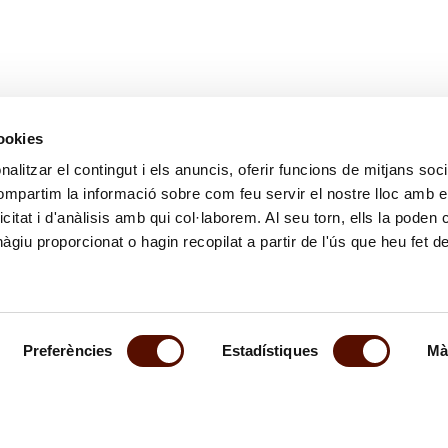
a"
cookies
alitzar el contingut i els anuncis, oferir funcions de mitjans socia
compartim la informació sobre com feu servir el nostre lloc amb e
5
6
7
8
9
10
icitat i d'anàlisis amb qui col·laborem. Al seu torn, ells la poden
giu proporcionat o hagin recopilat a partir de l'ús que heu fet d
Preferències
Estadístiques
Mà
al butlletí
Segueix-nos