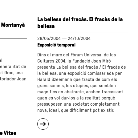
segle
d'arquitectura
1928
La bellesa del fracàs. El fracàs de la
-
h, Montanyà
1979"
bellesa
28/05/2004
—
24/10/2004
Exposició temporal
Dins el marc del Fòrum Universal de les
el
Cultures 2004, la Fundació Joan Miró
eneralitat de
presenta La bellesa del fracàs / El fracàs de
st Groc, una
la bellesa, una exposició comissariada per
storiador Joan
Harald Szeemann que tracta de com els
grans somnis, les utopies, que semblen
magnífics en abstracte, acaben fracassant
quan es vol dur-los a la realitat perquè
pressuposen una societat completament
nova, ideal, que difícilment pot existir.
sobre
"La
e Vitae
bellesa