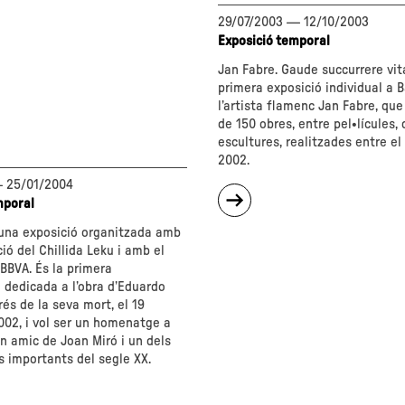
l'antiart"
29/07/2003
—
12/10/2003
Exposició temporal
ri.
Jan Fabre. Gaude succurrere vit
primera exposició individual a 
l’artista flamenc Jan Fabre, qu
de 150 obres, entre pel•lícules, 
itat"
escultures, realitzades entre el 
2002.
—
25/01/2004
sobre
mporal
"Jan
Fabre.
 una exposició organitzada amb
Gaude
ció del Chillida Leku i amb el
Sucurrere
 BBVA. És la primera
Vitae"
 dedicada a l’obra d’Eduardo
rés de la seva mort, el 19
002, i vol ser un homenatge a
n amic de Joan Miró i un dels
s importants del segle XX.