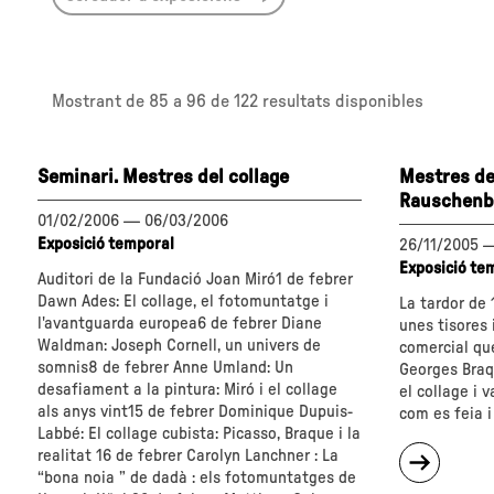
Mostrant de
85 a 96
de 122 resultats disponibles
Seminari. Mestres del collage
Mestres del
Rauschenb
01/02/2006
—
06/03/2006
Exposició temporal
26/11/2005
Exposició te
Auditori de la Fundació Joan Miró1 de febrer
Dawn Ades: El collage, el fotomuntatge i
La tardor de 
l'avantguarda europea6 de febrer Diane
unes tisores
Waldman: Joseph Cornell, un univers de
comercial qu
somnis8 de febrer Anne Umland: Un
Georges Braq
desafiament a la pintura: Miró i el collage
el collage i 
als anys vint15 de febrer Dominique Dupuis-
com es feia i 
Labbé: El collage cubista: Picasso, Braque i la
sobre
realitat 16 de febrer Carolyn Lanchner : La
"Mestr
“bona noia ” de dadà : els fotomuntatges de