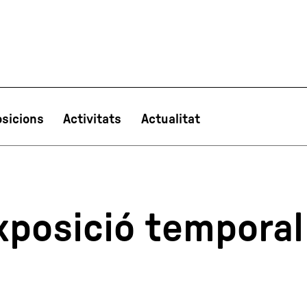
sicions
Activitats
Actualitat
PT
NL
IT
한국어
日本語
xposició temporal