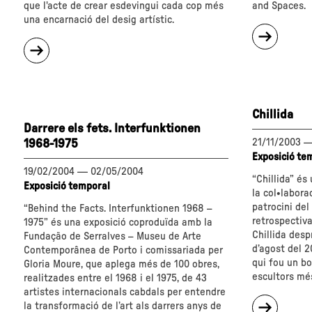
que l'acte de crear esdevingui cada cop més
and Spaces.
una encarnació del desig artístic.
sobre
sobre
"Semina
"La
Dona,
dona.
art
Metamorfosi
i
de
modern
Chillida
la
Darrere els fets. Interfunktionen
modernitat"
21/11/2003
1968-1975
Exposició te
19/02/2004
—
02/05/2004
“Chillida” és
Exposició temporal
la col•labora
patrocini del
“Behind the Facts. Interfunktionen 1968 –
retrospectiva
1975” és una exposició coproduïda amb la
Chillida desp
Fundação de Serralves – Museu de Arte
d’agost del 2
Contemporânea de Porto i comissariada per
qui fou un bo
Gloria Moure, que aplega més de 100 obres,
escultors mé
realitzades entre el 1968 i el 1975, de 43
artistes internacionals cabdals per entendre
sobre
la transformació de l’art als darrers anys de