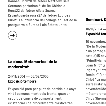
del
Hannah Höch20 de febrer Matthew Gale:
collage
Germana pertorbació: de De Chirico a
De
Ernst22 de febrer Alícia Suárez:
Picasso
L'avantguarda russa27 de febrer Lourdes
Seminari. D
a
Cirlot : La influència del collage en l'art de la
Rausch
postguerra a Europa i als Estats Units.
10/11/2004
sobre
Exposició te
"Seminari.
10 novembre
Mestres
“De la Modern
del
d'un percaç e
collage"
català)15 no
“Primitivisme
La dona. Metamorfosi de la
Joan Miró” (
modernitat
Irigaray “Ent
feminin” (en
24/11/2004
—
06/02/2005
Cirlot “La mu
Exposició temporal
surrealista” 
L'exposició pren per punt de partida els anys
novembreChri
vint i començament dels trenta, quan un
métamorphos
seguit de canvis de comportament
Cindy Sherma
existencial i de procediments plàstics fan
novembreHerb