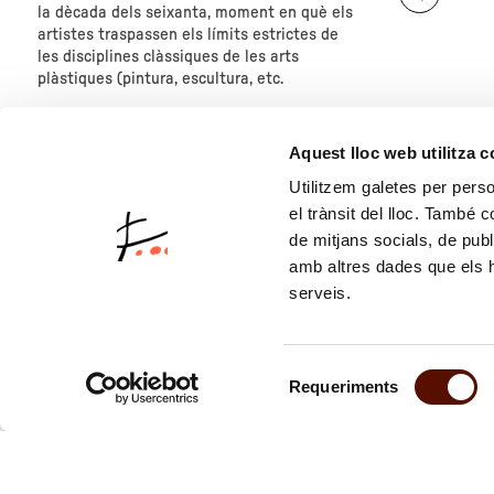
"Chillid
la dècada dels seixanta, moment en què els
artistes traspassen els límits estrictes de
les disciplines clàssiques de les arts
plàstiques (pintura, escultura, etc.
sobre
"Darrere
Aquest lloc web utilitza 
els
fets.
Utilitzem galetes per person
Interfunktionen
el trànsit del lloc. També 
1968-
1
de mitjans socials, de publ
1975"
amb altres dades que els hà
serveis.
Selecció
Requeriments
de
consentiment
Subscriu-te 