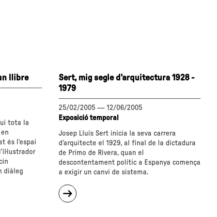
n llibre
Sert, mig segle d'arquitectura 1928 -
1979
25/02/2005
—
12/06/2005
Exposició temporal
ui tota la
 en
Josep Lluís Sert inicia la seva carrera
at és l’espai
d'arquitecte el 1929, al final de la dictadura
’il·lustrador
de Primo de Rivera, quan el
cin
descontentament polític a Espanya comença
 diàleg
a exigir un canvi de sistema.
sobre
"Sert,
mig