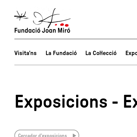
Visita’ns
La Fundació
La Col·lecció
Expo
Exposicions - E
Cercador d’exposicions