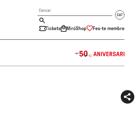
Tickets
MiróShop
Fes-te membre
中文
RU
DE
FR
EN
ES
CAT