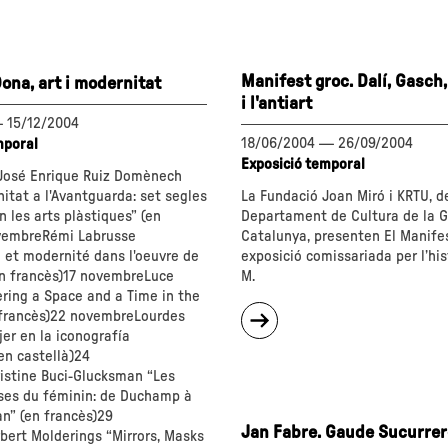
Miró.
Arquitectura
.
d'un
llibre"
Manifest groc. Dalí, Gasc
ona, art i modernitat
i l'antiart
enberg"
—
15/12/2004
18/06/2004
—
26/09/2004
mporal
Exposició temporal
José Enrique Ruiz Domènech
itat a l'Avantguarda: set segles
La Fundació Joan Miró i KRTU, d
n les arts plàstiques” (en
Departament de Cultura de la G
vembreRémi Labrusse
Catalunya, presenten El Manife
 et modernité dans l'oeuvre de
exposició comissariada per l’hi
en francès)17 novembreLuce
M.
ering a Space and a Time in the
sobre
 francès)22 novembreLourdes
"Manifest
jer en la iconografía
groc.
(en castellà)24
Dalí,
stine Buci-Glucksman “Les
Gasch,
es du féminin: de Duchamp à
Montanyà
n” (en francès)29
Jan Fabre. Gaude Sucurrer
i
ert Molderings “Mirrors, Masks