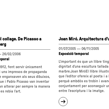
 collage. De Picasso a
Joan Miró. Arquitectura d'u
erg
01/07/2005
—
06/11/2005
Exposició temporal
—
26/02/2006
mporal
L’important és que un llibre ting
dignitat d’una escultura tallada
1912, fent servir únicament
marbre.Joan MiróEl llibre il·lustr
 i uns impresos de propaganda
que l’editor ofereix al poeta i a l
e enganxaven als seus dibuixos,
perquè ambdós es trobin i avan
ue i Pablo Picasso van inventar
conjuntament per aconseguir un
van alterar per sempre la manera
entre l’escriptura i la imatge.
es rebia l’art.
sobre
"Joan
es