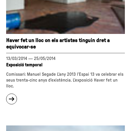
Haver fet un lloc on els artistes tinguin dret a
equivocar-se
13/03/2014
—
25/05/2014
Exposició temporal
Comissari: Manuel Segade L’any 2013 l’Espai 13 va celebrar els
seus trenta-cinc anys d’existència. L’exposició Haver fet un
lloc.
sobre
"Haver
fet
un
lloc
on