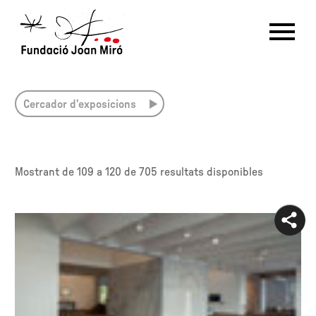
Totes les exposicions
RU
DE
FR
EN
ES
CAT
Cercador d’exposicions
PT
NL
IT
中文
한국어
日本語
Mostrant de
109 a 120
de 705 resultats disponibles