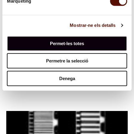
Màrqueting
Mostrar-ne els detalls
Los verdes
28/05/2013
—
08/09/2013
Permet-les totes
Fotografia al vestíbul
Los verdes,
de Jaume Blassi aplega fotografies en color i
Permetre la selecció
blanc i negre que tenen els arbres i la vegetació com a fil
conductor.
Denega
sobre
"Los
verdes"