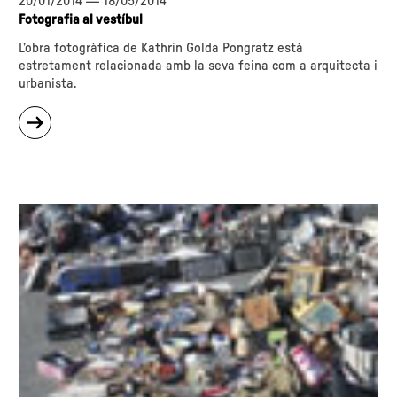
20/01/2014
—
18/05/2014
Fotografia al vestíbul
L’obra fotogràfica de Kathrin Golda Pongratz està
estretament relacionada amb la seva feina com a arquitecta i
urbanista.
sobre
"Paisatges
de
pressió"