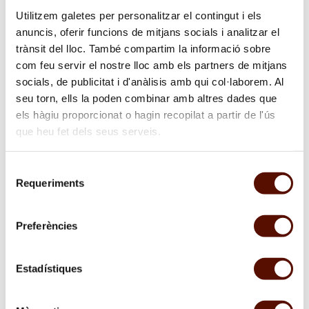
Exposició temporal
Utilitzem galetes per personalitzar el contingut i els
anuncis, oferir funcions de mitjans socials i analitzar el
The exhibition is a compilation of works by Miró that attests
to his experimentation in printmaking from the 1930s to the
trànsit del lloc. També compartim la informació sobre
1960s.
com feu servir el nostre lloc amb els partners de mitjans
socials, de publicitat i d'anàlisis amb qui col·laborem. Al
sobre
seu torn, ells la poden combinar amb altres dades que
"Joan
Miró.
els hàgiu proporcionat o hagin recopilat a partir de l'ús
Obra
que heu fet dels seus serveis.
gràfica"
Selecció
Requeriments
de
consentiment
Preferències
Estadístiques