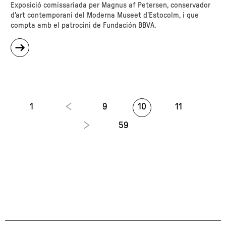
Exposició comissariada per Magnus af Petersen, conservador
d'art contemporani del Moderna Museet d'Estocolm, i que
compta amb el patrocini de Fundación BBVA.
sobre
"Explosió!
El
llegat
de
Jackson
Pollock"
1
9
10
11
59