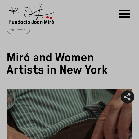
Back
RU
DE
FR
EN
ES
CAT
Miró and Women
PT
NL
IT
中文
한국어
日本語
Artists in New York