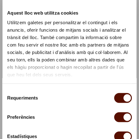
Related exhibitions:
Aquest lloc web utilitza cookies
Miró and the United States
Utilitzem galetes per personalitzar el contingut i els
anuncis, oferir funcions de mitjans socials i analitzar el
Follow this activity on social media
trànsit del lloc. També compartim la informació sobre
#MiróEstatsUnits
com feu servir el nostre lloc amb els partners de mitjans
socials, de publicitat i d'anàlisis amb qui col·laborem. Al
seu torn, ells la poden combinar amb altres dades que
Duration
els hàgiu proporcionat o hagin recopilat a partir de l'ús
2 hours
que heu fet dels seus serveis.
×
Subscribe to our Newsletter and we'll offer you a coffee!
Place
Selecció
☕
Requeriments
de
Temporary exhibition rooms
Stay updated with all our activities and you’ll get
consentiment
a gift
Preferències
Dates
8 November 2025, at 10 am
Join now
Estadístiques