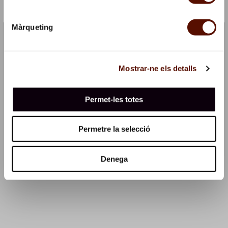
29 November 2025, at 10 am
Màrqueting
17 January 2026, at 10 am
Price
Mostrar-ne els detalls
Price/group Aropa 40€. Price/ person 5€.
Ccompanion free.
Permet-les totes
Reservations
Permetre la selecció
Onlinte tickets at
ApropaCultura website
Denega