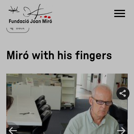
Back
RU
DE
FR
EN
ES
CAT
Miró with his fingers
PT
NL
IT
中文
한국어
日本語