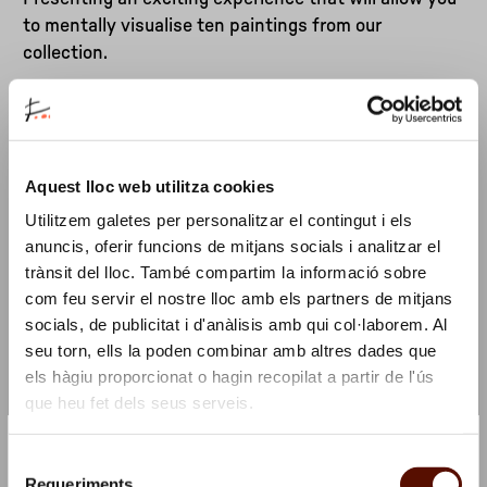
to mentally visualise ten paintings from our
collection.
A project in collaboration with Anya Tilmatine (audio
descriptions and voiceovers).
Aquest lloc web utilitza cookies
Follow this activity on social media
Utilitzem galetes per personalitzar el contingut i els
#MuseusAccessibles
anuncis, oferir funcions de mitjans socials i analitzar el
trànsit del lloc. També compartim la informació sobre
Duration
com feu servir el nostre lloc amb els partners de mitjans
socials, de publicitat i d'anàlisis amb qui col·laborem. Al
Between 1 and 2 hours
seu torn, ells la poden combinar amb altres dades que
els hàgiu proporcionat o hagin recopilat a partir de l'ús
Place
que heu fet dels seus serveis.
Permanent collection and library
×
Subscribe to our Newsletter and we'll offer you a coffee!
Selecció
☕
Requeriments