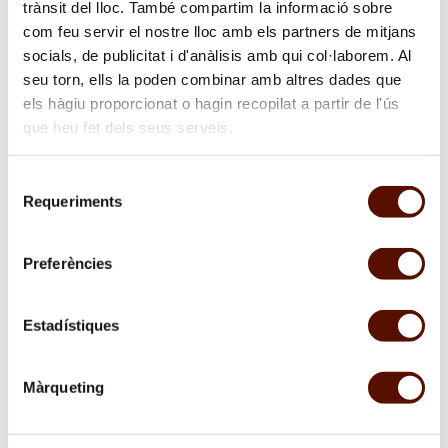
trànsit del lloc. També compartim la informació sobre
com feu servir el nostre lloc amb els partners de mitjans
socials, de publicitat i d'anàlisis amb qui col·laborem. Al
seu torn, ells la poden combinar amb altres dades que
els hàgiu proporcionat o hagin recopilat a partir de l'ús
que heu fet dels seus serveis.
Related links
Selecció
Requeriments
Fons documental de Miró
de
consentiment
Tate Modern, Londres
Preferències
Estadístiques
In collaboration with:
Màrqueting