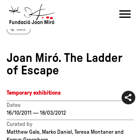
Back
RU
DE
FR
EN
ES
CAT
Joan Miró. The Ladder
PT
NL
IT
中文
한국어
日本語
of Escape
Temporary exhibitions
Dates
16/10/2011
—
18/03/2012
Curated by
Matthew Gale, Marko Daniel, Teresa Montaner and