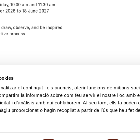
iday, 10.00 am and 11.30 am
er 2026 to 18 June 2027
 draw, observe, and be inspired
ative process.
ion
cookies
ons"
alitzar el contingut i els anuncis, oferir funcions de mitjans socia
compartim la informació sobre com feu servir el nostre lloc amb e
Activities Archive
icitat i d'anàlisis amb qui col·laborem. Al seu torn, ells la poden
giu proporcionat o hagin recopilat a partir de l'ús que heu fet d