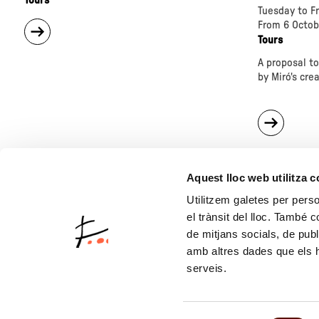
Tours
Tuesday to Fr
From 6 Octob
about
"Guided
Tours
tour
A proposal to
of
by Miró's cre
Joan
Miró.
Circles"
about
"A
collect
of
small
Aquest lloc web utilitza 
intenti
Utilitzem galetes per person
el trànsit del lloc. També 
de mitjans socials, de publ
amb altres dades que els hà
serveis.