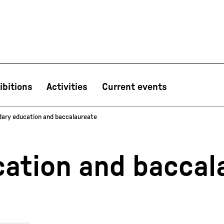
ibitions
Activities
Current events
ary education and baccalaureate
PT
NL
IT
한국어
日本語
ation and baccal