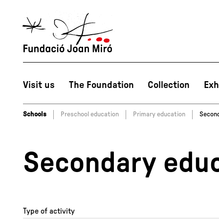
Visit us
The Foundation
Collection
Exh
Schools
Preschool education
Primary education
Second
Secondary educ
Type of activity