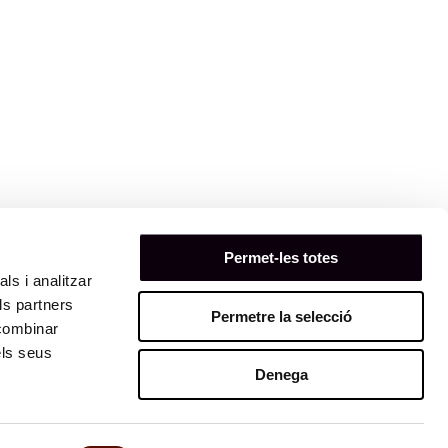
Permet-les totes
ls i analitzar
ls partners
Permetre la selecció
 combinar
els seus
Denega