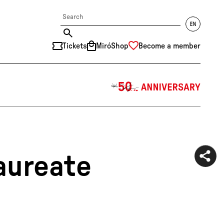
Tickets
MiróShop
Become a member
中文
RU
DE
FR
EN
ES
CAT
aureate