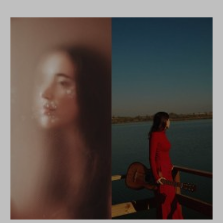
and
Spirituality
at
the
Miró"