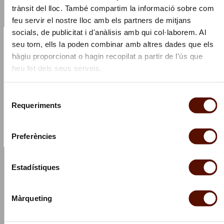
"Ven’nus
trànsit del lloc. També compartim la informació sobre com
+
feu servir el nostre lloc amb els partners de mitjans
Xicu
concert"
socials, de publicitat i d'anàlisis amb qui col·laborem. Al
×
seu torn, ells la poden combinar amb altres dades que els
Subscribe to our Newsletter and we'll offer you a coffee!
hàgiu proporcionat o hagin recopilat a partir de l'ús que
☕
heu fet dels seus serveis.
Stay updated with all our activities and you’ll get
a gift
Selecció
Requeriments
de
Join now
consentiment
Preferències
Estadístiques
Opening "Seeds Saved by the Earth Will Sprout from
the Fire"
Màrqueting
11 May 2024, at 6 pm