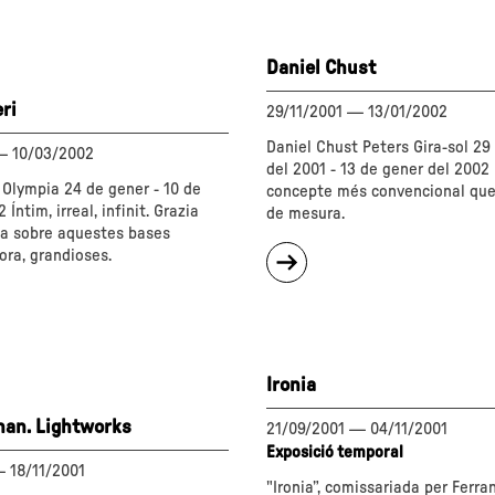
Daniel Chust
ri
29/11/2001
—
13/01/2002
Daniel Chust Peters Gira-sol 2
—
10/03/2002
del 2001 - 13 de gener del 2002
 Olympia 24 de gener - 10 de
concepte més convencional que
Íntim, irreal, infinit. Grazia
de mesura.
lla sobre aquestes bases
sobre
hora, grandioses.
"Daniel
Chust"
Ironia
lhan. Lightworks
21/09/2001
—
04/11/2001
Exposició temporal
—
18/11/2001
"Ironia”, comissariada per Ferran