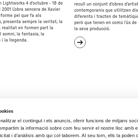
n Lightworks 4 d’octubre - 18 de
recull un conjunt d’obres d’artis
 2001 L’obra sencera de Xavier
contemporanis que utilitzen di
iforme pel que fa als
diferents i tracten de temàtiqu
 presenta sempre la veritat, la
però que tenen en comú l’ús de 
a realitat en formen part la
la seva producció.
l somni, la fantasia, la
sobre
i la llegenda.
"Ironia"
.
rks"
cookies
alitzar el contingut i els anuncis, oferir funcions de mitjans socia
compartim la informació sobre com feu servir el nostre lloc amb e
17
18
19
20
21
22
icitat i d'anàlisis amb qui col·laborem. Al seu torn, ells la poden