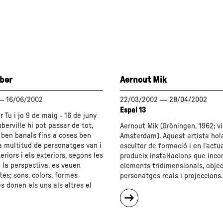
ber
Aernout Mik
—
16/06/2002
22/03/2002
—
28/04/2002
Espai 13
Tu i jo 9 de maig - 16 de juny
berville hi pot passar de tot,
Aernout Mik (Gröningen, 1962; vi
 ben banals fins a coses ben
Amsterdam). Aquest artista hol
a multitud de personatges van i
escultor de formació i en l'actua
eriors i els exteriors, segons les
produeix instal·lacions que inco
e la perspectiva, es veuen
elements tridimensionals, objec
tes; sons, colors, formes
personatges reals i projeccions.
es donen els uns als altres el
sobre
"Aernout
Mik"
s