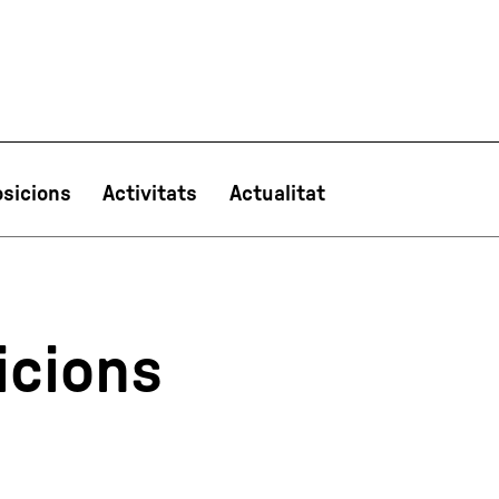
sicions
Activitats
Actualitat
PT
NL
IT
한국어
日本語
icions