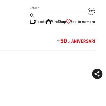
Tickets
MiróShop
Fes-te membre
中文
RU
DE
FR
EN
ES
CAT