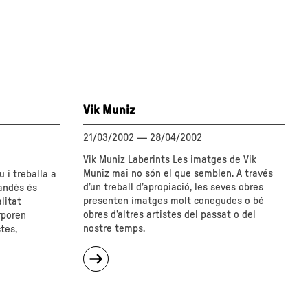
Vik Muniz
21/03/2002
—
28/04/2002
Vik Muniz Laberints Les imatges de Vik
Muniz mai no són el que semblen. A través
u i treballa a
d’un treball d’apropiació, les seves obres
andès és
presenten imatges molt conegudes o bé
litat
obres d’altres artistes del passat o del
rporen
nostre temps.
tes,
sobre
"Vik
Muniz"