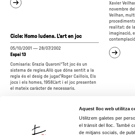
Xavier Veilha
"Conceptes
novembre del
de
Veilhan, mult
l'espai"
procediments,
realitat: de l
imaginació, e
Cicle: Homo ludens. L'art en joc
contemplació 
05/10/2001
—
28/07/2002
sobre
Espai 13
"Xavier
Veilhan
Comisaria: Grazia Quaroni“Tot joc és un
Lightwo
sistema de regles.Allò que dóna sentit a la
regla és el desig de jugar.”Roger Caillois, Els
jocs i els homes, 1958L'art i el joc presenten
el mateix caràcter de necessaris.
sobre
"Cicle:
Aquest lloc web utilitza 
Homo
ludens.
Utilitzem galetes per person
L'art
el trànsit del lloc. També 
en
1
16
de mitjans socials, de publ