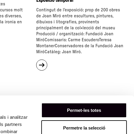
Exposició temporal
tes
scursos molt
Contingut de l'exposició: prop de 200 obres
es diverses,
de Joan Miró entre escultures, pintures,
la ironia en
dibuixos i litografies, provinents
principalment de la col•lecció del museu
Producció / organització: Fundació Joan
MiróComissaris: Carme EscuderoTeresa
MontanerConservadores de la Fundació Joan
MiróCatàleg: Joan Miró.
sobre
"Joan
Miró.
Desfilada
d'obsessions"
Permet-les totes
ls i analitzar
ls partners
Permetre la selecció
59
 combinar