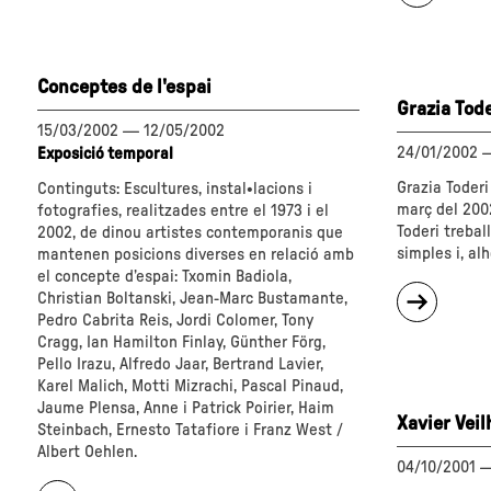
Sèrie
Huber"
Gaudí"
Conceptes de l'espai
Grazia Tode
15/03/2002
—
12/05/2002
24/01/2002
Exposició temporal
Grazia Toderi
Continguts: Escultures, instal•lacions i
març del 2002 
fotografies, realitzades entre el 1973 i el
Toderi treba
2002, de dinou artistes contemporanis que
simples i, al
mantenen posicions diverses en relació amb
el concepte d’espai: Txomin Badiola,
sobre
Christian Boltanski, Jean-Marc Bustamante,
"Grazia
Pedro Cabrita Reis, Jordi Colomer, Tony
Toderi"
Cragg, Ian Hamilton Finlay, Günther Förg,
Pello Irazu, Alfredo Jaar, Bertrand Lavier,
Karel Malich, Motti Mizrachi, Pascal Pinaud,
Jaume Plensa, Anne i Patrick Poirier, Haim
Xavier Vei
Steinbach, Ernesto Tatafiore i Franz West /
Albert Oehlen.
04/10/2001
sobre