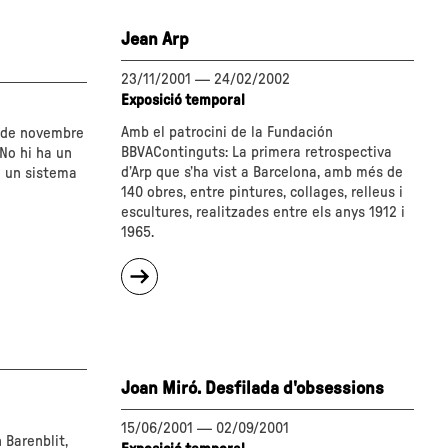
Jean Arp
23/11/2001
—
24/02/2002
Exposició temporal
Amb el patrocini de la Fundación
9 de novembre
BBVAContinguts: La primera retrospectiva
 No hi ha un
d’Arp que s’ha vist a Barcelona, amb més de
 un sistema
140 obres, entre pintures, collages, relleus i
escultures, realitzades entre els anys 1912 i
1965.
sobre
"Jean
Arp"
Joan Miró. Desfilada d'obsessions
15/06/2001
—
02/09/2001
 Barenblit,