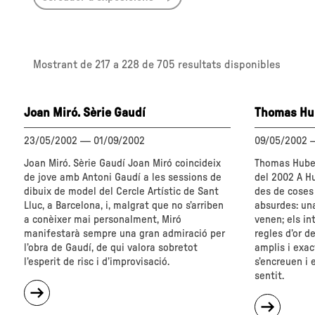
Mostrant de
217 a 228
de 705 resultats disponibles
Joan Miró. Sèrie Gaudí
Thomas Hu
23/05/2002
—
01/09/2002
09/05/2002
Joan Miró. Sèrie Gaudí Joan Miró coincideix
Thomas Huber 
de jove amb Antoni Gaudí a les sessions de
del 2002 A Hu
dibuix de model del Cercle Artístic de Sant
des de coses
Lluc, a Barcelona, i, malgrat que no s’arriben
absurdes: un
a conèixer mai personalment, Miró
venen; els int
manifestarà sempre una gran admiració per
regles d’or d
l’obra de Gaudí, de qui valora sobretot
amplis i exac
l’esperit de risc i d’improvisació.
s’encreuen i 
sentit.
sobre
"Joan
sobre
Miró.
"Thoma