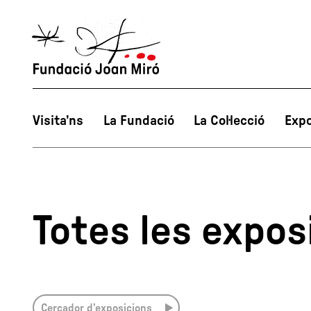
Visita’ns
La Fundació
La Col·lecció
Expo
Totes les expos
Cercador d’exposicions